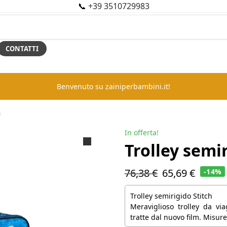
📞
+39 3510729983
CONTATTI
Benvenuto su zainiperbambini.it!
h
In offerta!
Trolley semir
76,38
€
65,69
€
-14%
Trolley semirigido Stitch
Meraviglioso trolley da vi
tratte dal nuovo film. Misure