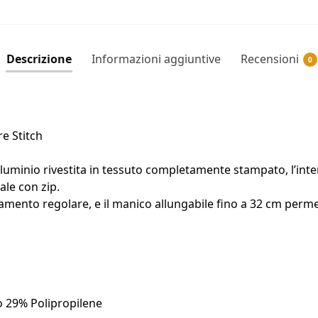
Descrizione
Informazioni aggiuntive
Recensioni
0
re Stitch
alluminio rivestita in tessuto completamente stampato, l’int
ale con zip.
mento regolare, e il manico allungabile fino a 32 cm permett
o 29% Polipropilene