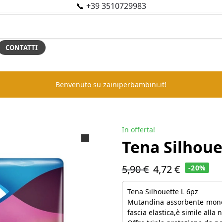
📞
+39 3510729983
CONTATTI
Benvenuto su zainiperbambini.it!
In offerta!
Tena Silhoue
5,90
€
4,72
€
-20%
Tena Silhouette L 6pz
Mutandina assorbente monou
fascia elastica,è simile alla