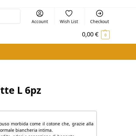
Cerca
Account
Wish List
Checkout
0,00
€
0
tte L 6pz
so morbida come il cotone che, grazie alla
 normale biancheria intima.