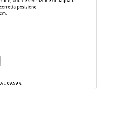
erdite, odori e sensazione di bagnato.
corretta posizione.
 cm.
 I 69,99 €