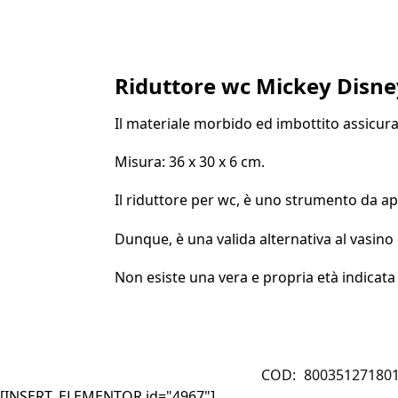
Riduttore wc Mickey Disne
Il materiale morbido ed imbottito assicura
Misura: 36 x 30 x 6 cm.
Il riduttore per wc, è uno strumento da ap
Dunque, è una valida alternativa al vasino
Non esiste una vera e propria età indicata 
COD:
80035127180
[INSERT_ELEMENTOR id="4967"]