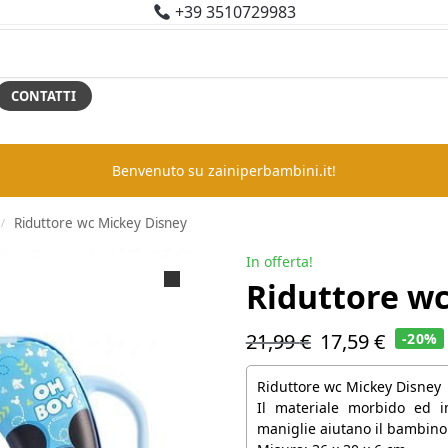
+39 3510729983
CONTATTI
Benvenuto su zainiperbambini.it!
Riduttore wc Mickey Disney
/
In offerta!
Riduttore w
21,99
€
17,59
€
-20%
Riduttore wc Mickey Disney
Il materiale morbido ed 
maniglie aiutano il bambino e