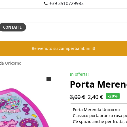
📞
+39 3510729983
CONTATTI
Benvenuto su zainiperbambini.it!
da Unicorno
In offerta!
Porta Meren
3,00
€
2,40
€
-20%
Porta Merenda Unicorno
Classico portapranzo rosa per
C’è spazio anche per frutta, v