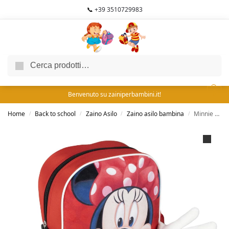
📞
+39 3510729983
Cerca
0
Benvenuto su zainiperbambini.it!
Home
Back to school
Zaino Asilo
Zaino asilo bambina
Minnie Zaino Asilo
/
/
/
/