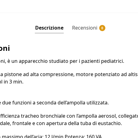
Descrizione
Recensioni
0
oni
, è un apparecchio studiato per i pazienti pediatrici.
 pistone ad alta compressione, motore potenziato ad altis
l in 3 min.
due funzioni a seconda dell’ampolla utilizzata.
 efficienza tracheo bronchiale con l’ampolla aerosol, colleg
idale, frontale e con apertura della tuba di eustachio.
o massimo dell’aria: 12 l/min Potenza: 160 VA