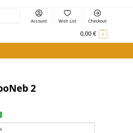
Cerca
Account
Wish List
Checkout
0,00
€
0
boNeb 2
%
i