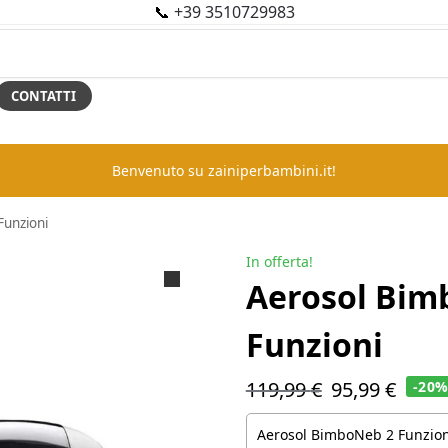
📞
+39 3510729983
CONTATTI
Benvenuto su zainiperbambini.it!
unzioni
In offerta!
Aerosol Bim
Funzioni
119,99
€
95,99
€
-20
Aerosol BimboNeb 2 Funzion