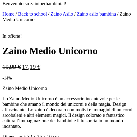
Benvenuto su zainiperbambini.it!
Home
/
Back to school
/
Zaino Asilo
/
Zaino asilo bambina
/
Zaino
Medio Unicorno
In offerta!
Zaino Medio Unicorno
Il
Il
19,99
€
17,19
€
prezzo
prezzo
originale
attuale
-14%
era:
è:
19,99 €.
17,19 €.
Zaino Medio Unicorno
Lo Zaino Medio Unicorno è un accessorio incantevole per le
bambine che amano il mondo dei unicorni e della magia. Design
affascinante: Lo zaino è decorato con motivi e immagini di unicorni,
arcobaleni e altri elementi magici. Il design colorato e fantastico
cattura l’immaginazione dei bambini e li trasporta in un mondo
incantato.
Dimensioni: 32 x 25 x 10 cm