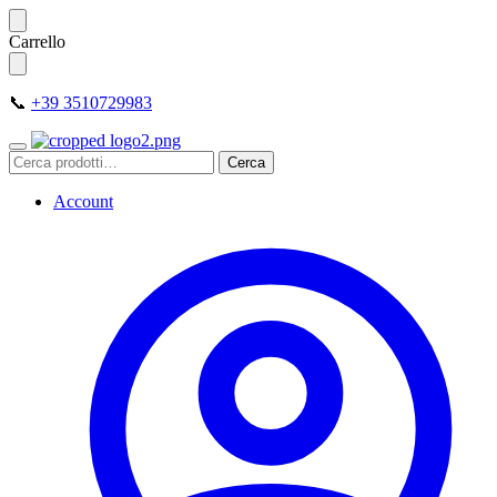
Skip
Skip
Carrello
to
to
navigation
content
📞
+39 3510729983
Cerca:
Cerca
Account