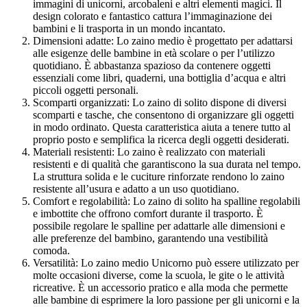
immagini di unicorni, arcobaleni e altri elementi magici. Il
design colorato e fantastico cattura l’immaginazione dei
bambini e li trasporta in un mondo incantato.
Dimensioni adatte: Lo zaino medio è progettato per adattarsi
alle esigenze delle bambine in età scolare o per l’utilizzo
quotidiano. È abbastanza spazioso da contenere oggetti
essenziali come libri, quaderni, una bottiglia d’acqua e altri
piccoli oggetti personali.
Scomparti organizzati: Lo zaino di solito dispone di diversi
scomparti e tasche, che consentono di organizzare gli oggetti
in modo ordinato. Questa caratteristica aiuta a tenere tutto al
proprio posto e semplifica la ricerca degli oggetti desiderati.
Materiali resistenti: Lo zaino è realizzato con materiali
resistenti e di qualità che garantiscono la sua durata nel tempo.
La struttura solida e le cuciture rinforzate rendono lo zaino
resistente all’usura e adatto a un uso quotidiano.
Comfort e regolabilità: Lo zaino di solito ha spalline regolabili
e imbottite che offrono comfort durante il trasporto. È
possibile regolare le spalline per adattarle alle dimensioni e
alle preferenze del bambino, garantendo una vestibilità
comoda.
Versatilità: Lo zaino medio Unicorno può essere utilizzato per
molte occasioni diverse, come la scuola, le gite o le attività
ricreative. È un accessorio pratico e alla moda che permette
alle bambine di esprimere la loro passione per gli unicorni e la