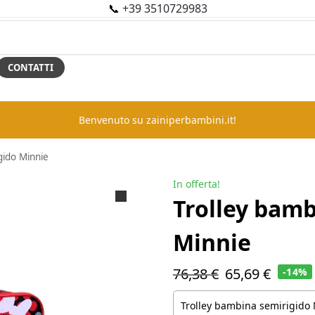
📞
+39 3510729983
CONTATTI
Benvenuto su zainiperbambini.it!
gido Minnie
In offerta!
Trolley bamb
Minnie
76,38
€
65,69
€
-14%
Trolley bambina semirigido