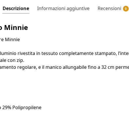
Descrizione
Informazioni aggiuntive
Recensioni
0
o Minnie
bre Minnie
alluminio rivestita in tessuto completamente stampato, l’int
ale con zip.
mento regolare, e il manico allungabile fino a 32 cm permett
o 29% Polipropilene